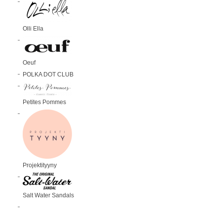
Olli Ella
Oeuf
POLKA DOT CLUB
Petites Pommes
Projektityyny
Salt Water Sandals