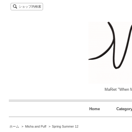
ショップ内検索
MaRiet "When M
Home
Categor
ホーム
>
Misha and Puff
>
Spring Summer 12