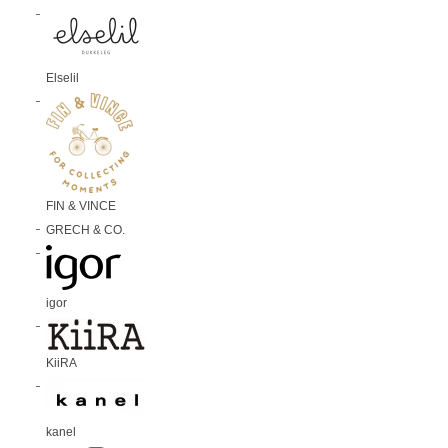
Elselil
FIN & VINCE
GRECH & CO.
igor
KiiRA
kanel