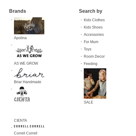
Brands
Search by
Kids Clothes
Kids Shoes
Accessories
Apolina
For Mum
Toys
Room Decor
AS WE GROW
Feeding
Briar Handmade
SALE
CIENTA
Correll Correll