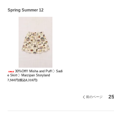
Spring Summer 12
30%Off!! Misha and Puff◇ Sadi
e Skirt◇ Marzipan Storyland
7,560円(税込8,316円)
2
前のページ