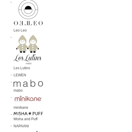
Leo Leo
Les Lutins
LEWEN
mabo
minikane
Misha and Puff
NAPAANI