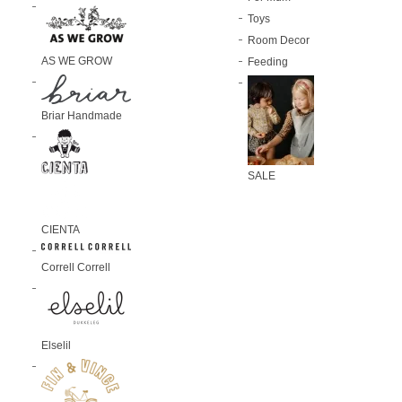
Toys
Room Decor
AS WE GROW
Feeding
Briar Handmade
SALE
CIENTA
Correll Correll
Elselil