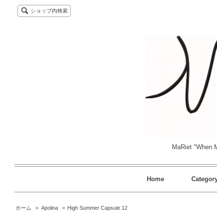
ショップ内検索
MaRiet "When M
Home
Categor
ホーム
>
Apolina
>
High Summer Capsule 12