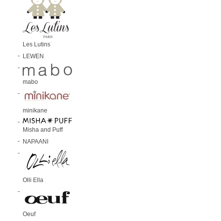
Les Lutins
LEWEN
mabo
minikane
Misha and Puff
NAPAANI
Olli Ella
Oeuf