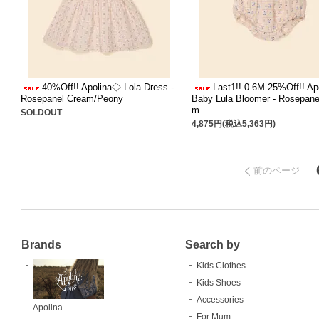
40%Off!! Apolina◇ Lola Dress -
Last1!! 0-6M 25%Off!! A
Rosepanel Cream/Peony
Baby Lula Bloomer - Rosepane
m
SOLDOUT
4,875円(税込5,363円)
前のページ
Brands
Search by
Kids Clothes
Kids Shoes
Accessories
Apolina
For Mum