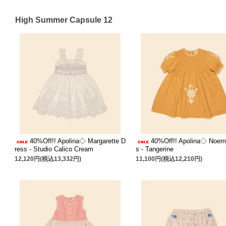
High Summer Capsule 12
40%Off!! Apolina◇ Margarette D
40%Off!! Apolina◇ Noem
ress - Studio Calico Cream
s - Tangerine
12,120円(税込13,332円)
11,100円(税込12,210円)