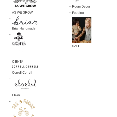
Toys
Room Decor
AS WE GROW
Feeding
Briar Handmade
SALE
CIENTA
Correll Correll
Elselil