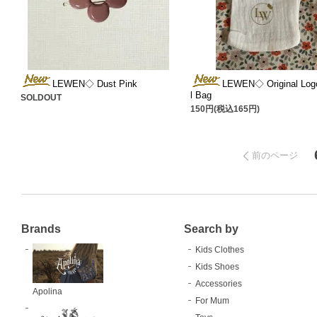
LEWEN◇ Dust Pink
LEWEN◇ Original Log
l Bag
SOLDOUT
150円(税込165円)
前のページ
Brands
Search by
Kids Clothes
Kids Shoes
Accessories
Apolina
For Mum