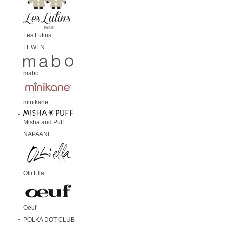
Les Lutins
LEWEN
mabo
minikane
Misha and Puff
NAPAANI
Olli Ella
Oeuf
POLKA DOT CLUB