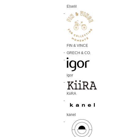
Elselil
FIN & VINCE
GRECH & CO.
igor
KiiRA
kanel