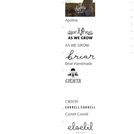
Apolina
AS WE GROW
Briar Handmade
CIENTA
Correll Correll