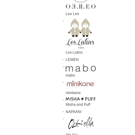
Leo Leo
Les Lutins
LEWEN
mabo
minikane
Misha and Puff
NAPAANI