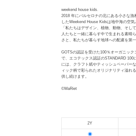
weekend house kids.
2018 年にバルセロナの北にある小さ
したWeekend House Kidsは地
「私たちはデザイン、植物、動物、そし
人たちと一緒に暮らす中で生まれる素晴らしい
さと、私たちが暮らす地球への配慮を第
GOTSの認証を受けた100％オーガニ
で、エコテックス認証のSTANDARD 
には、クラフト紙やティッシュペーパー
ィック柄で彩られたオリジナリティ溢れ
供し続けます。
©︎MaRiet
2Y