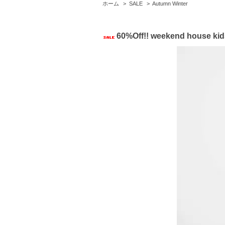
ホーム
>
SALE
>
Autumn Winter
60%Off!! weekend house kid